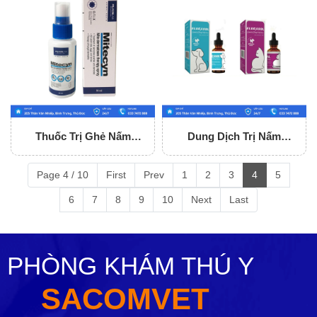
Thuốc Trị Ghẻ Nấm
Dung Dịch Trị Nấm
Mitecyn 50ml
Flucasol 5ml
Page 4 / 10
First
Prev
1
2
3
4
5
6
7
8
9
10
Next
Last
PHÒNG KHÁM THÚ Y
SACOMVET