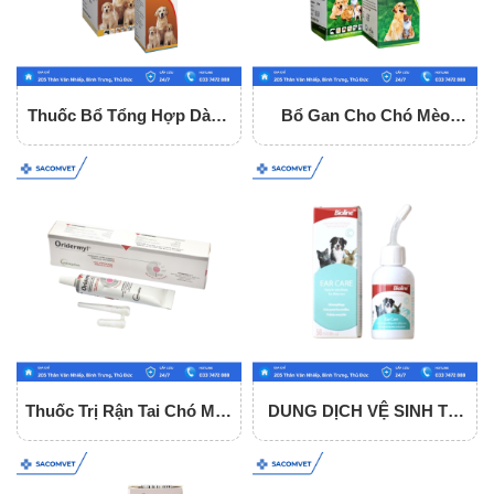
Thuốc Bổ Tổng Hợp Dành
Bổ Gan Cho Chó Mèo
Cho Chó Mèo Pet Spark
Ventrilliv Pet
Thuốc Trị Rận Tai Chó Mèo
DUNG DỊCH VỆ SINH TAI
Oridermyl Tuýp 10gr
BIOLINE Ear Care 50ml
Cho Chó Mèo