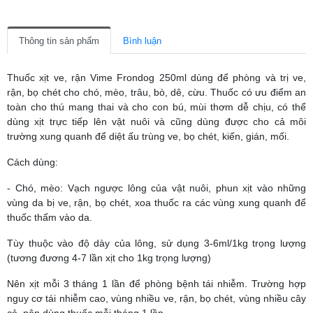
Thông tin sản phẩm
Bình luận
Thuốc xịt ve, rận Vime Frondog 250ml dùng để phòng và trị ve,
rận, bọ chét cho chó, mèo, trâu, bò, dê, cừu. Thuốc có ưu điểm an
toàn cho thú mang thai và cho con bú, mùi thơm dễ chịu, có thể
dùng xịt trực tiếp lên vật nuôi và cũng dùng được cho cả môi
trường xung quanh để diệt ấu trùng ve, bọ chét, kiến, gián, mối.
Cách dùng:
- Chó, mèo: Vạch ngược lông của vật nuôi, phun xịt vào những
vùng da bị ve, rận, bọ chét, xoa thuốc ra các vùng xung quanh để
thuốc thấm vào da.
Tùy thuộc vào độ dày của lông, sử dụng 3-6ml/1kg trọng lượng
(tương đương 4-7 lần xịt cho 1kg trọng lượng)
Nên xịt mỗi 3 tháng 1 lần để phòng bệnh tái nhiễm. Trường hợp
nguy cơ tái nhiễm cao, vùng nhiều ve, rận, bọ chét, vùng nhiều cây