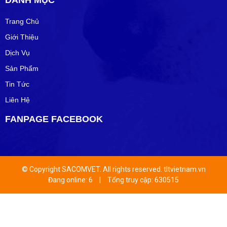
DANH MỤC
Trang Chủ
Giới Thiệu
Dịch Vụ
Sản Phẩm
Tin Tức
Liên Hệ
FANPAGE FACEBOOK
© Copyright SACOMVET. All rights reserved. tltvietnam.vn
Đang online: 6
|
Tổng truy cập: 630515