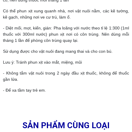
cỏ, nên dùng thuốc mỗi tháng 1 lần
Có thể phun xịt xung quanh nhà, nơi vật nuôi nằm, các kẽ tường,
kẽ gạch, những nơi ve cư trú, làm ổ.
- Diệt mối, mọt, kiến, gián: Pha loãng với nước theo tỉ lệ 1:300 (1ml
thuốc với 300ml nước) phun xịt nơi có côn trùng. Nên dùng mỗi
tháng 1 lần để phòng côn trùng quay lại.
Sử dụng được cho vật nuôi đang mang thai và cho con bú.
Lưu ý: Tránh phun xịt vào mắt, miệng, mũi
- Không tắm vật nuôi trong 2 ngày đầu xịt thuốc, không để thuốc
gần lửa.
- Để xa tầm tay trẻ em.
SẢN PHẨM CÙNG LOẠI