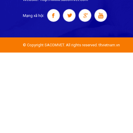
Mạng xã hội:
© Copyright SACOMVET. All rights reserved. tltvietnam.vn