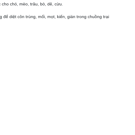
cho chó, mèo, trâu, bò, dê, cừu.
 để diệt côn trùng, mối, mọt, kiến, gián trong chuồng trại