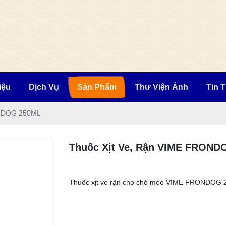
iệu
Dịch Vụ
Sản Phẩm
Thư Viện Ảnh
Tin 
ONDOG 250ML
Thuốc Xịt Ve, Rận VIME FRON
Thuốc xịt ve rận cho chó mèo VIME FRONDOG