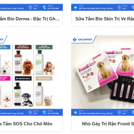
ắm Bio Derma - Đặc Trị Ghẻ
Sữa Tắm Bio Skin Trị Ve Rậ
Và Nấm Da
Nấm Cho Chó
a Tắm SOS Cho Chó Mèo
Nhỏ Gáy Trị Rận Fronil 