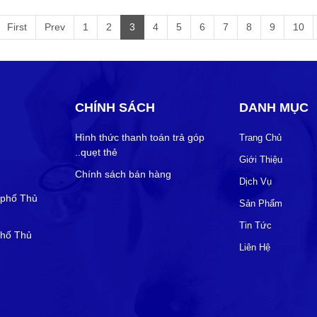
First
Prev
1
2
3
4
5
6
7
8
9
10
CHÍNH SÁCH
DANH MỤC
Hình thức thanh toán trả góp
Trang Chủ
..quẹt thẻ
Giới Thiệu
Chính sách bán hàng
Dịch Vụ
 phố Thủ
Sản Phẩm
Tin Tức
phố Thủ
Liên Hệ