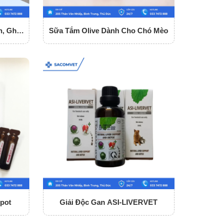
n, Ghẻ,
Sữa Tắm Olive Dành Cho Chó Mèo
Spot
Giải Độc Gan ASI-LIVERVET