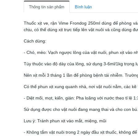
Thông tin sản phẩm
Bình luận
Thuốc xịt ve, rận Vime Frondog 250ml dùng để phòng và t
chịu, có thể dùng xịt trực tiếp lên vật nuôi và cũng dùng 
Cách dùng:
- Chó, mèo: Vạch ngược lông của vật nuôi, phun xịt vào n
Tùy thuộc vào độ dày của lông, sử dụng 3-6ml/1kg trọng l
Nên xịt mỗi 3 tháng 1 lần để phòng bệnh tái nhiễm. Trườn
Có thể phun xịt xung quanh nhà, nơi vật nuôi nằm, các kẽ 
- Diệt mối, mọt, kiến, gián: Pha loãng với nước theo tỉ lệ
Sử dụng được cho vật nuôi đang mang thai và cho con bú
Lưu ý: Tránh phun xịt vào mắt, miệng, mũi
- Không tắm vật nuôi trong 2 ngày đầu xịt thuốc, không để