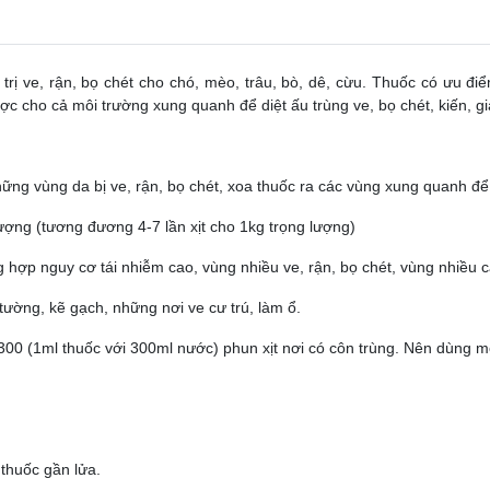
rị ve, rận, bọ chét cho chó, mèo, trâu, bò, dê, cừu. Thuốc có ưu đ
được cho cả môi trường xung quanh để diệt ấu trùng ve, bọ chét, kiến, g
hững vùng da bị ve, rận, bọ chét, xoa thuốc ra các vùng xung quanh đ
ượng (tương đương 4-7 lần xịt cho 1kg trọng lượng)
g hợp nguy cơ tái nhiễm cao, vùng nhiều ve, rận, bọ chét, vùng nhiều 
tường, kẽ gạch, những nơi ve cư trú, làm ổ.
 1:300 (1ml thuốc với 300ml nước) phun xịt nơi có côn trùng. Nên dùng m
.
 thuốc gần lửa.