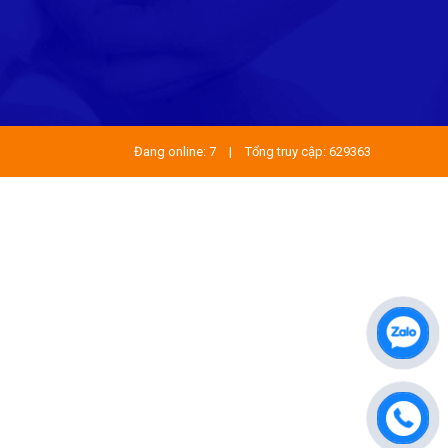
Đang online: 7
|
Tổng truy cập: 629363