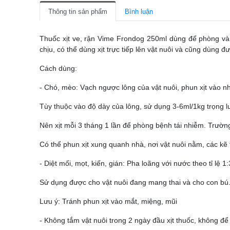
Thông tin sản phẩm
Bình luận
Thuốc xịt ve, rận Vime Frondog 250ml dùng để phòng và t
chịu, có thể dùng xịt trực tiếp lên vật nuôi và cũng dùng 
Cách dùng:
- Chó, mèo: Vạch ngược lông của vật nuôi, phun xịt vào n
Tùy thuộc vào độ dày của lông, sử dụng 3-6ml/1kg trọng l
Nên xịt mỗi 3 tháng 1 lần để phòng bệnh tái nhiễm. Trườn
Có thể phun xịt xung quanh nhà, nơi vật nuôi nằm, các kẽ 
- Diệt mối, mọt, kiến, gián: Pha loãng với nước theo tỉ lệ
Sử dụng được cho vật nuôi đang mang thai và cho con bú
Lưu ý: Tránh phun xịt vào mắt, miệng, mũi
- Không tắm vật nuôi trong 2 ngày đầu xịt thuốc, không để