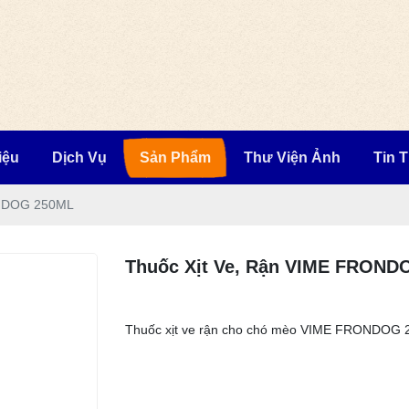
iệu
Dịch Vụ
Sản Phẩm
Thư Viện Ảnh
Tin 
ONDOG 250ML
Thuốc Xịt Ve, Rận VIME FRON
Thuốc xịt ve rận cho chó mèo VIME FRONDOG