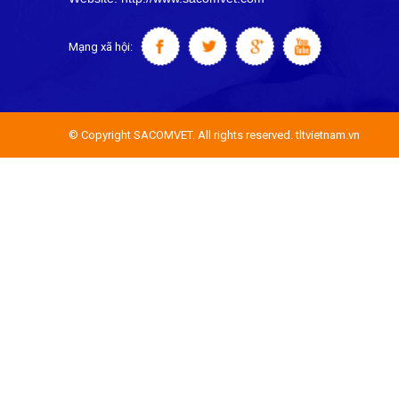
Mạng xã hội:
© Copyright SACOMVET. All rights reserved. tltvietnam.vn