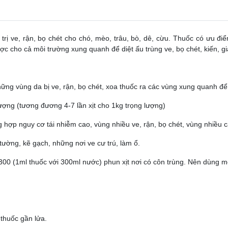
rị ve, rận, bọ chét cho chó, mèo, trâu, bò, dê, cừu. Thuốc có ưu đ
được cho cả môi trường xung quanh để diệt ấu trùng ve, bọ chét, kiến, g
hững vùng da bị ve, rận, bọ chét, xoa thuốc ra các vùng xung quanh đ
ượng (tương đương 4-7 lần xịt cho 1kg trọng lượng)
g hợp nguy cơ tái nhiễm cao, vùng nhiều ve, rận, bọ chét, vùng nhiều 
tường, kẽ gạch, những nơi ve cư trú, làm ổ.
 1:300 (1ml thuốc với 300ml nước) phun xịt nơi có côn trùng. Nên dùng m
.
 thuốc gần lửa.