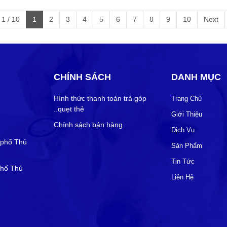
1 / 10
1
2
3
4
5
6
7
8
9
10
Next
CHÍNH SÁCH
DANH MỤC
Hình thức thanh toán trả góp
Trang Chủ
..quẹt thẻ
Giới Thiệu
Chính sách bán hàng
Dịch Vụ
 phố Thủ
Sản Phẩm
Tin Tức
phố Thủ
Liên Hệ