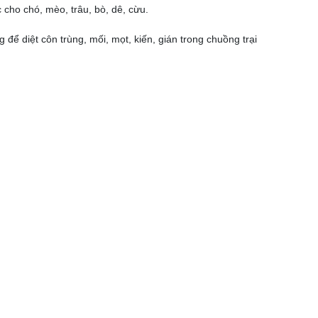
cho chó, mèo, trâu, bò, dê, cừu.
 để diệt côn trùng, mối, mọt, kiến, gián trong chuồng trại