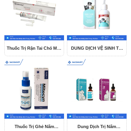
Thuốc Trị Rận Tai Chó Mèo
DUNG DỊCH VỆ SINH TAI
Oridermyl Tuýp 10gr
BIOLINE Ear Care 50ml
Cho Chó Mèo
Thuốc Trị Ghẻ Nấm
Dung Dịch Trị Nấm