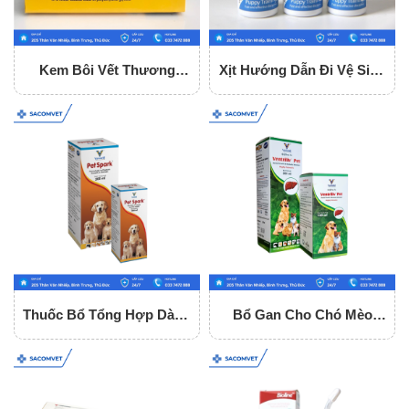
Kem Bôi Vết Thương
Xịt Hướng Dẫn Đi Vệ Sinh
Bactacin
Cho Chó Bioline
Thuốc Bổ Tổng Hợp Dành
Bổ Gan Cho Chó Mèo
Cho Chó Mèo Pet Spark
Ventrilliv Pet