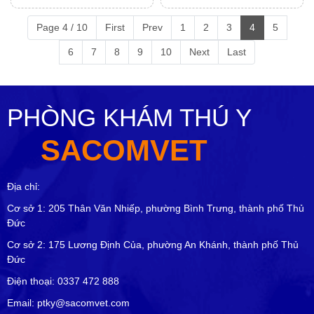
Mitecyn 50ml
Flucasol 5ml
Page 4 / 10
First
Prev
1
2
3
4
5
6
7
8
9
10
Next
Last
PHÒNG KHÁM THÚ Y
SACOMVET
Địa chỉ:
Cơ sở 1: 205 Thân Văn Nhiếp, phường Bình Trưng, thành phố Thủ
Đức
Cơ sở 2: 175 Lương Định Của, phường An Khánh, thành phố Thủ
Đức
Điện thoại: 0337 472 888
Email: ptky@sacomvet.com