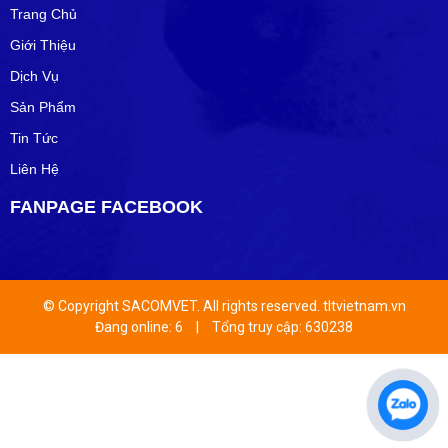
Trang Chủ
Giới Thiệu
Dịch Vụ
Sản Phẩm
Tin Tức
Liên Hệ
FANPAGE FACEBOOK
© Copyright SACOMVET. All rights reserved. tltvietnam.vn
Đang online: 6
|
Tổng truy cập: 630238