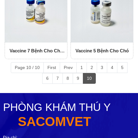
Vaccine 7 Bệnh Cho Chó
Vaccine 5 Bệnh Cho Chó
Vanguard
Page 10 / 10
First
Prev
1
2
3
4
5
6
7
8
9
10
PHÒNG KHÁM THÚ Y
SACOMVET
Địa chỉ: