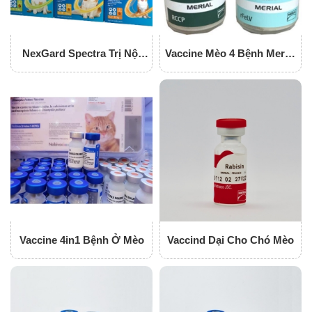
NexGard Spectra Trị Nội
Vaccine Mèo 4 Bệnh Merial
Ngoại Kí Sinh
( Pháp )
Vaccine 4in1 Bệnh Ở Mèo
Vaccind Dại Cho Chó Mèo