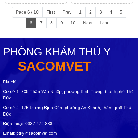
Page 6 / 10
First
Prev
1
2
3
4
5
6
7
8
9
10
Next
Last
PHÒNG KHÁM THÚ Y
SACOMVET
Địa chỉ:
Cơ sở 1: 205 Thân Văn Nhiếp, phường Bình Trưng, thành phố Thủ
Đức
Cơ sở 2: 175 Lương Định Của, phường An Khánh, thành phố Thủ
Đức
Điện thoại: 0337 472 888
Email: ptky@sacomvet.com