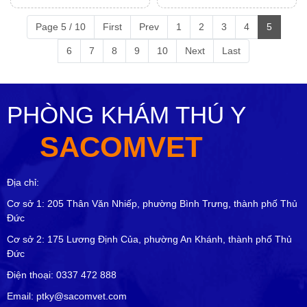
Vị Gà, Trứng Và Sữa
1 Tuổi
Page 5 / 10
First
Prev
1
2
3
4
5
6
7
8
9
10
Next
Last
PHÒNG KHÁM THÚ Y
SACOMVET
Địa chỉ:
Cơ sở 1: 205 Thân Văn Nhiếp, phường Bình Trưng, thành phố Thủ
Đức
Cơ sở 2: 175 Lương Định Của, phường An Khánh, thành phố Thủ
Đức
Điện thoại: 0337 472 888
Email: ptky@sacomvet.com