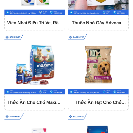
Viên Nhai Điều Trị Ve, Rận,
Thuốc Nhỏ Gáy Advocate
Ghẻ Cho Chó Simparica
Trị Nội - Ngoại Kí Sinh Cho
Mèo
Thức Ăn Cho Chó Maxime
Thức Ăn Hạt Cho Chó
Vị Bò - Dùng Cho Mọi Lứa
Trưởng Thành Tony Dog
Tuổi Gói 1.5Kg
Adult