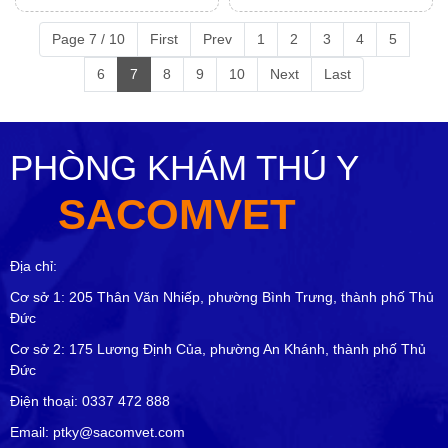
Con
Page 7 / 10
First
Prev
1
2
3
4
5
6
7
8
9
10
Next
Last
PHÒNG KHÁM THÚ Y
SACOMVET
Địa chỉ:
Cơ sở 1: 205 Thân Văn Nhiếp, phường Bình Trưng, thành phố Thủ
Đức
Cơ sở 2: 175 Lương Định Của, phường An Khánh, thành phố Thủ
Đức
Điện thoại: 0337 472 888
Email: ptky@sacomvet.com