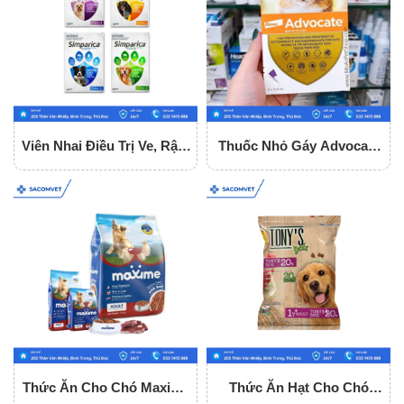
Viên Nhai Điều Trị Ve, Rận,
Thuốc Nhỏ Gáy Advocate
Ghẻ Cho Chó Simparica
Trị Nội - Ngoại Kí Sinh Cho
Mèo
Thức Ăn Cho Chó Maxime
Thức Ăn Hạt Cho Chó