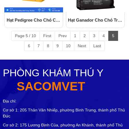
Hạt Pedigree Cho Chó Con
Hạt Ganador Cho Chó Trên
Vị Gà, Trứng Và Sữa
1 Tuổi
Page 5 / 10
First
Prev
1
2
3
4
5
6
7
8
9
10
Next
Last
PHÒNG KHÁM THÚ Y
SACOMVET
Địa chỉ:
Cơ sở 1: 205 Thân Văn Nhiếp, phường Bình Trưng, thành phố Thủ
Đức
Cơ sở 2: 175 Lương Định Của, phường An Khánh, thành phố Thủ