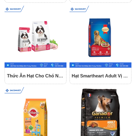
Vị Bò - Dùng Cho Mọi Lứa
Trưởng Thành Tony Dog
Tuổi Gói 1.5Kg
Adult
Thức Ăn Hạt Cho Chó Nhỏ
Hạt Smartheart Adult Vị Bò
Dog Mania Puppy
Cho Chó Trưởng Thành