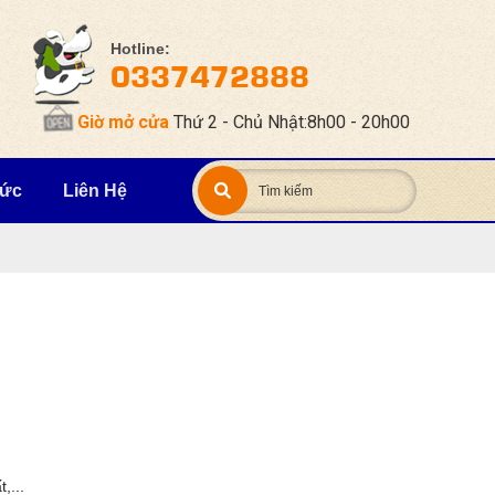
Hotline:
0337472888
Giờ mở cửa
Thứ 2 - Chủ Nhật:8h00 - 20h00
Tức
Liên Hệ
g
t,...