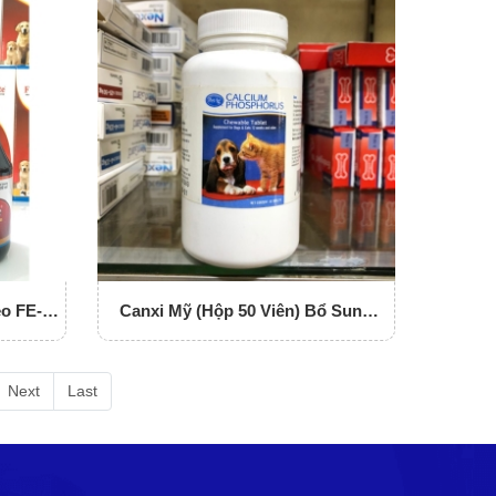
o FE-
Canxi Mỹ (Hộp 50 Viên) Bổ Sung
Canxi Và Khoáng Chất Thiết Yếu
Cho Chó Mèo
Next
Last