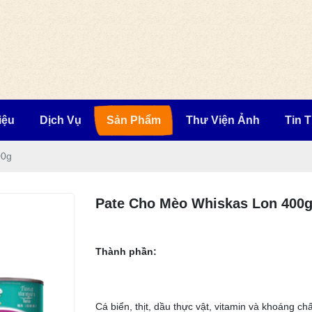
iệu
Dịch Vụ
Sản Phẩm
Thư Viện Ảnh
Tin 
00g
Pate Cho Mèo Whiskas Lon 400
Thành phần:
Cá biển, thịt, dầu thực vật, vitamin và khoáng chấ