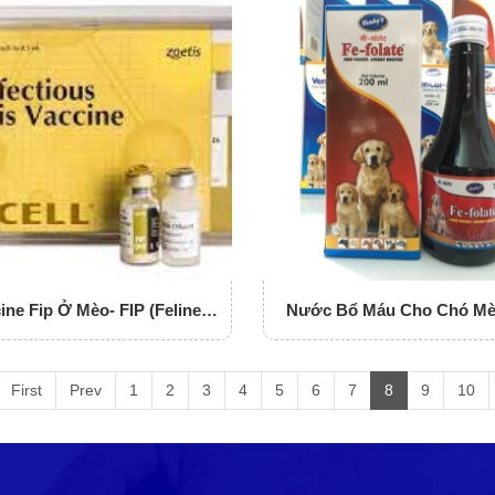
ine Fip Ở Mèo- FIP (Feline
Nước Bổ Máu Cho Chó Mè
Infections Peritonitis)
FOLATE
First
Prev
1
2
3
4
5
6
7
8
9
10