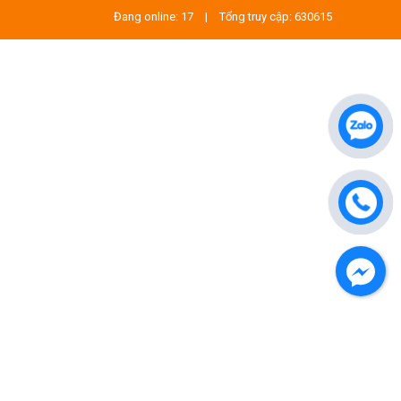
Đang online: 17
|
Tổng truy cập: 630615