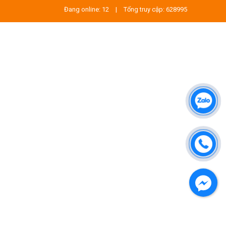
Đang online: 12
|
Tổng truy cập: 628995