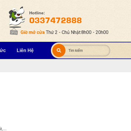
Hotline:
0337472888
Giờ mở cửa
Thứ 2 - Chủ Nhật:8h00 - 20h00
Tức
Liên Hệ
g
t,...