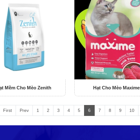
ạt Mềm Cho Mèo Zenith
Hạt Cho Mèo Maxime
First
Prev
1
2
3
4
5
6
7
8
9
10