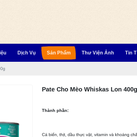
iệu
Dịch Vụ
Sản Phẩm
Thư Viện Ảnh
Tin 
00g
Pate Cho Mèo Whiskas Lon 400
Thành phần:
Cá biển, thịt, dầu thực vật, vitamin và khoáng chấ