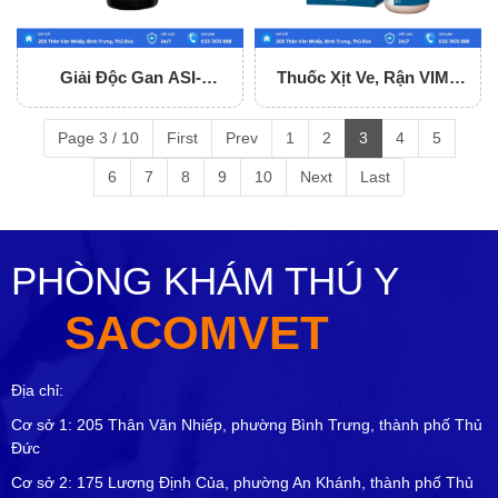
Giải Độc Gan ASI-
Thuốc Xịt Ve, Rận VIME
LIVERVET
FRONDOG 250ML
Page 3 / 10
First
Prev
1
2
3
4
5
6
7
8
9
10
Next
Last
PHÒNG KHÁM THÚ Y
SACOMVET
Địa chỉ:
Cơ sở 1: 205 Thân Văn Nhiếp, phường Bình Trưng, thành phố Thủ
Đức
Cơ sở 2: 175 Lương Định Của, phường An Khánh, thành phố Thủ