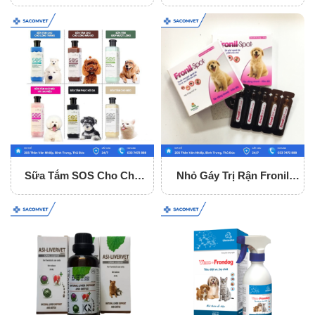
Chó Mèo
Chó Mèo
Sữa Tắm SOS Cho Chó
Nhỏ Gáy Trị Rận Fronil
Mèo
Spot